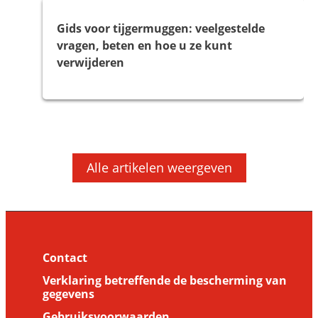
Gids voor tijgermuggen: veelgestelde
vragen, beten en hoe u ze kunt
verwijderen
Ziekten
Dragen muggen nog steeds het West-Nijl
Vapona Anti Mug Apparaten
Virus bij zich?
Alle artikelen weergeven
Contact
Verklaring betreffende de bescherming van
gegevens
Gebruiksvoorwaarden