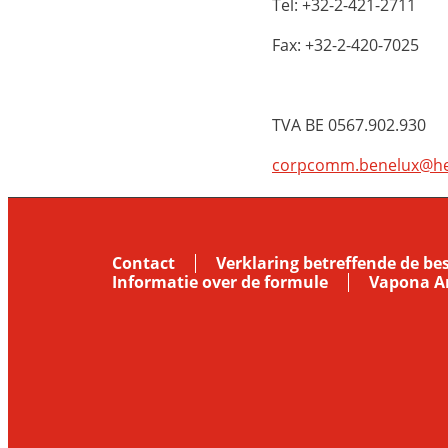
Tel: +32-2-421-2711
Fax: +32-2-420-7025
TVA BE 0567.902.930
corpcomm.benelux@he
Contact
Verklaring betreffende de b
Informatie over de formule
Vapona An