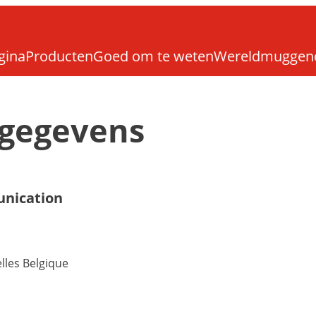
gina
Producten
Goed om te weten
Wereldmuggen
sgegevens
nication
lles Belgique