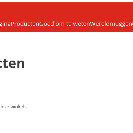
gina
Producten
Goed om te weten
Wereldmuggen
cten
deze winkels: