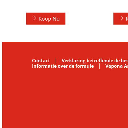
Koop Nu
Contact
Verklaring betreffende de b
Informatie over de formule
Vapona An