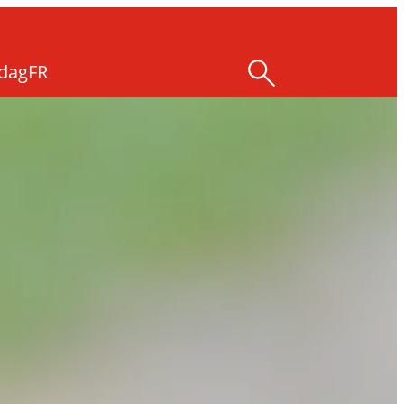
dag
FR