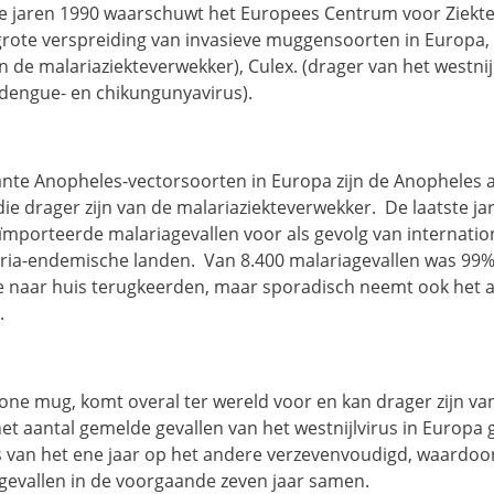
de jaren 1990 waarschuwt het Europees Centrum voor Ziekte
 grote verspreiding van invasieve muggensoorten in Europa
 de malariaziekteverwekker), Culex. (drager van het westnij
, dengue- en chikungunyavirus).
nte Anopheles-vectorsoorten in Europa zijn de Anopheles 
die drager zijn van de malariaziekteverwekker. De laatste j
mporteerde malariagevallen voor als gevolg van internation
ria-endemische landen. Van 8.400 malariagevallen was 99% 
ie naar huis terugkeerden, maar sporadisch neemt ook het a
.
one mug, komt overal ter wereld voor en kan drager zijn van
het aantal gemelde gevallen van het westnijlvirus in Europa
is van het ene jaar op het andere verzevenvoudigd, waardoor
 gevallen in de voorgaande zeven jaar samen.