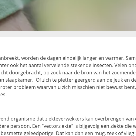
nbreekt, worden de dagen eindelijk langer en warmer. Sa
hter ook het aantal vervelende stekende insecten. Velen on
acht doorgebracht, op zoek naar de bron van het zoemende
un slaapkamer. Of zich te pletter geërgerd aan de jeuk en d
roter probleem waarvan u zich misschien niet bewust bent,
tes.
levend organisme dat ziekteverwekkers kan overbrengen van
re persoon. Een “vectorziekte” is bijgevolg een ziekte die
 besmette geleedpotige. Dat kan dan een mug, teek of vlieg