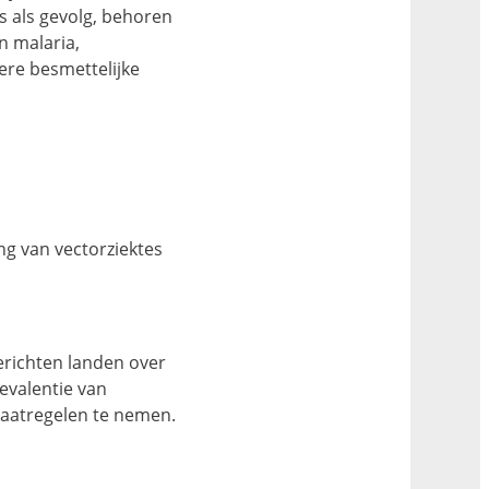
s als gevolg, behoren
n malaria,
dere besmettelijke
ng van vectorziektes
berichten landen over
evalentie van
maatregelen te nemen.