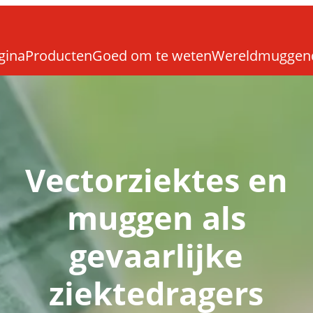
gina
Producten
Goed om te weten
Wereldmuggen
Vectorziektes en
muggen als
gevaarlijke
ziektedragers