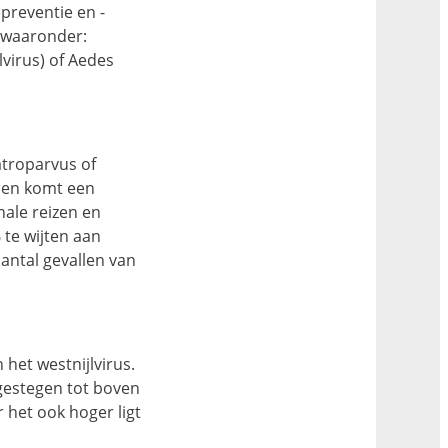
preventie en -
, waaronder:
lvirus) of Aedes
atroparvus of
aren komt een
ale reizen en
te wijten aan
antal gevallen van
 het westnijlvirus.
 gestegen tot boven
 het ook hoger ligt