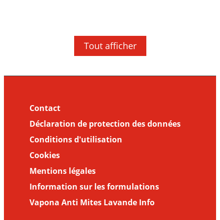
Bon à savoir
Bon à savoir
Ce qu'il faut savoir quand les
Maladies à transmission vectorielle - Les
moustiques piquent
Ce qu’il faut savoir sur les maladies
moustiques, dangereux vecteurs de
Tout afficher
transmises par les moustiques (Partie I)
maladies
Contact
Déclaration de protection des données
Conditions d'utilisation
Cookies
Mentions légales
Information sur les formulations
Vapona Anti Mites Lavande Info