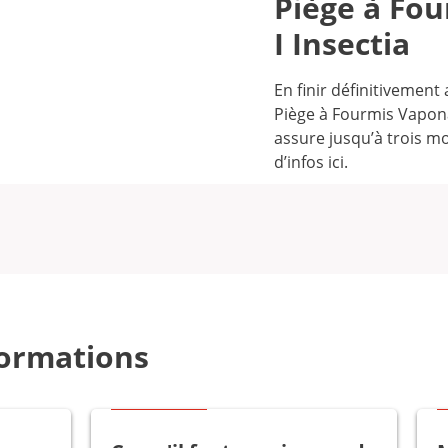
Piège à Fo
I Insectia
En finir définitivement
Piège à Fourmis Vapona.
assure jusqu’à trois mo
d’infos ici.
formations
Bon à savoir