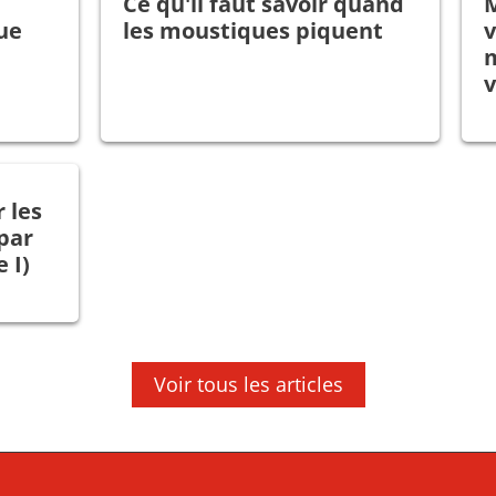
Ce qu'il faut savoir quand
M
ue
les moustiques piquent
v
r les
par
 I)
Voir tous les articles