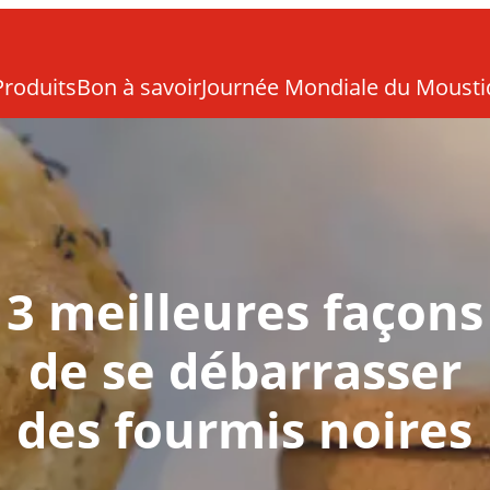
Produits
Bon à savoir
Journée Mondiale du Moust
3 meilleures façons
de se débarrasser
des fourmis noires