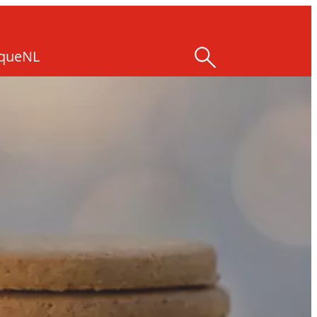
ique
NL