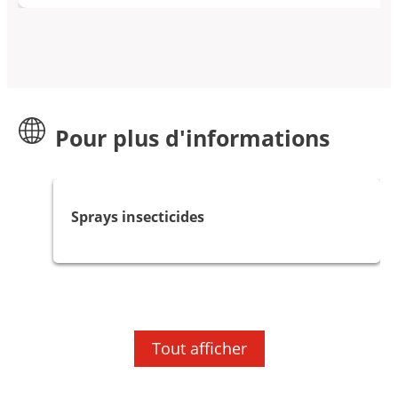
Pour plus d'informations
Sprays insecticides
Anti-mites Vapona: protéger vos
Produits anti-mites alimentaires Vapona
vêtements
Tout afficher